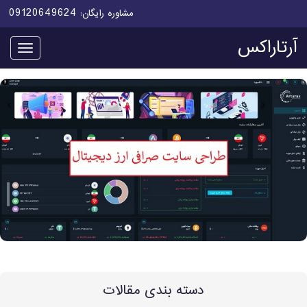
09120649624
مشاوره رایگان:
آرتاراکس
منو
دسته بندی مقالات