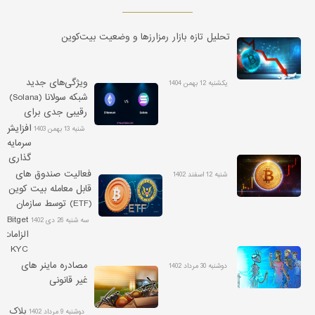
تحلیل تازه بازار رمزارزها و وضعیت بیت‌کوین
ویژگی‌های جدید
یکشنبه 12 بهمن 1404
شبکه سولانا (Solana)
رقیبی جدی برای
اتریوم
افزایش
شنبه 13 بهمن 1403
سرمایه
گذاری
ها در
فعالیت صندوق های
شنبه 12 اسفند 1402
ارزهای
قابل معامله بیت کوین
دیجیتال
(ETF) توسط سازمان
با
بورس آمریکا تایید شد
Bitget
سه شنبه 26 دی 1402
رسیدن
الزامات
قیمت
KYC
بیت
را
مصادره ماینر های
دوشنبه 30 مرداد 1402
کوین
الزامی
غیر قانونی
به
می
کانال
کند
بلاک
دوشنبه 9 مرداد 1402