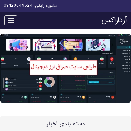
09120649624
مشاوره رایگان:
آرتاراکس
منو
دسته بندی اخبار